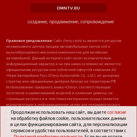
DMNTV.RU
создание, продвижение, сопровождение
Правовое уведомление:
Сайт chery-centr.ru является ресурсом
независимого центра продаж автомобильных запчастей и
мультибрендового магазина компонентов для китайских
автомобилей. Данный интернет-сайт носит исключительно
информационный характер и ни при каких условиях не является
официальным ресурсом или публичной офертой компании АО
«Чери Автомобили Рус» (Chery Automobile Co., Ltd.), её дочерних
структур или официальных дилеров бренда на территории РФ.
Использование товарного знака «Chery», соответствующих
логотипов и наименований моделей в названии домена, на
страницах каталога и в текстовых материалах осуществляется
исключительно в информационных целях для некоммерческого
обозначения профиля деятельности магазина, а также для
Продолжая использовать наш сайт, вы даете
согласие
точной идентификации совместимости предлагаемых деталей,
на обработку файлов cookie, пользовательских данных
узлов и сопутствующих аксессуаров с конкретными
в целях функционирования сайта, для персонализации
транспортными средствами потребителей.
сервисов и удобства пользователей, в соответствии с
Политикой конфиденциальности
. Если вы не хотите,