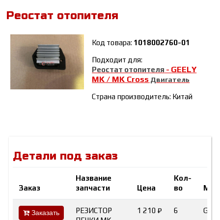
Реостат отопителя
Код товара:
1018002760-01
Подходит для:
GEELY
Реостат отопителя
-
MK / MK Cross
Двигатель
Страна производитель: Китай
Детали под заказ
Название
Кол-
Заказ
запчасти
Цена
во
Мар
РЕЗИСТОР
1 210 ₽
6
GEE
Заказать