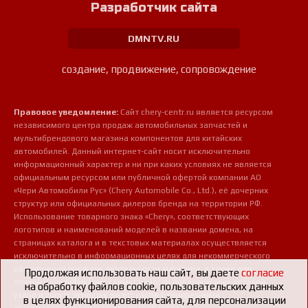
Разработчик сайта
DMNTV.RU
создание, продвижение, сопровождение
Правовое уведомление:
Сайт chery-centr.ru является ресурсом
независимого центра продаж автомобильных запчастей и
мультибрендового магазина компонентов для китайских
автомобилей. Данный интернет-сайт носит исключительно
информационный характер и ни при каких условиях не является
официальным ресурсом или публичной офертой компании АО
«Чери Автомобили Рус» (Chery Automobile Co., Ltd.), её дочерних
структур или официальных дилеров бренда на территории РФ.
Использование товарного знака «Chery», соответствующих
логотипов и наименований моделей в названии домена, на
страницах каталога и в текстовых материалах осуществляется
исключительно в информационных целях для некоммерческого
обозначения профиля деятельности магазина, а также для
Продолжая использовать наш сайт, вы даете
согласие
точной идентификации совместимости предлагаемых деталей,
на обработку файлов cookie, пользовательских данных
узлов и сопутствующих аксессуаров с конкретными
в целях функционирования сайта, для персонализации