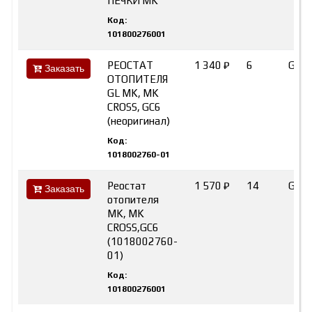
ПЕЧКИ MK
Код:
101800276001
РЕОСТАТ
1 340 ₽
6
Geel
Заказать
ОТОПИТЕЛЯ
GL MK, MK
CROSS, GC6
(неоригинал)
Код:
1018002760-01
Реостат
1 570 ₽
14
GEE
Заказать
отопителя
MK, MK
CROSS,GC6
(1018002760-
01)
Код:
101800276001