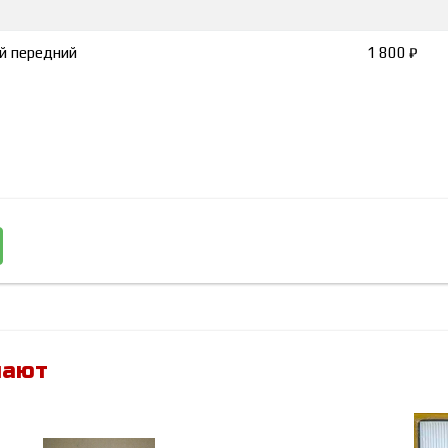
й передний
1 800 ₽
пают