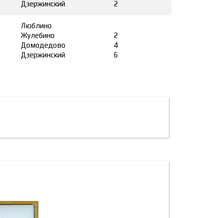
Дзержинский
2
Люблино
Жулебино
2
Домодедово
4
Дзержинский
6